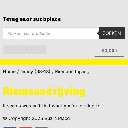
Terug naar suzisplace
ZOEKEN
€
0,00
Grand Vitara (99-05)
Grand Vitara (06-15)
Home
/
Jimny (98-18)
/ Riemaandrijving
Riemaandrijving
It seems we can't find what you're looking for.
© Copyright 2026 Suzi’s Place